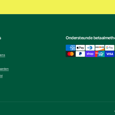
s
Ondersteunde betaalmet
vens
aarden
id