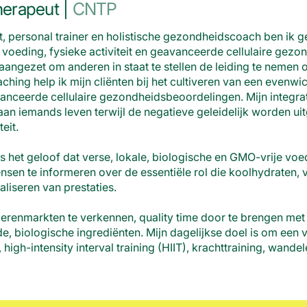
herapeut |
CNTP
t, personal trainer en holistische gezondheidscoach ben ik 
voeding, fysieke activiteit en geavanceerde cellulaire gezon
 aangezet om anderen in staat te stellen de leiding te nemen
ching help ik mijn cliënten bij het cultiveren van een evenwic
nceerde cellulaire gezondheidsbeoordelingen. Mijn integrat
an iemands leven terwijl de negatieve geleidelijk worden ui
teit.
f is het geloof dat verse, lokale, biologische en GMO-vrije v
ensen te informeren over de essentiële rol die koolhydraten, v
liseren van prestaties.
boerenmarkten te verkennen, quality time door te brengen met 
, biologische ingrediënten. Mijn dagelijkse doel is om een v
 high-intensity interval training (HIIT), krachttraining, wand