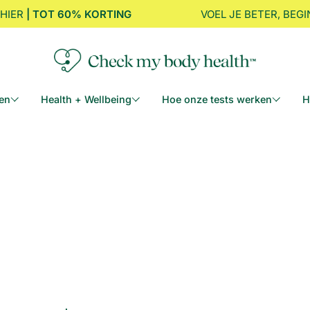
IER
| TOT 60% KORTING
VOEL JE BETER, BEGIN 
en
Health + Wellbeing
Hoe onze tests werken
H