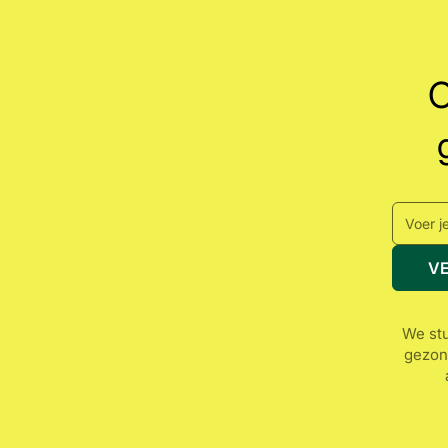
O
V
We stu
gezon