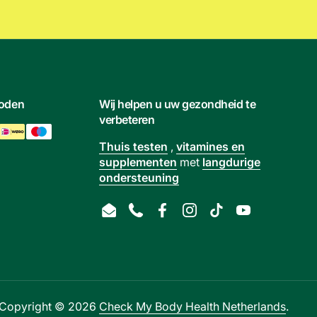
hoden
Wij helpen u uw gezondheid te
verbeteren
Thuis testen
,
vitamines en
supplementen
met
langdurige
ondersteuning
Email
Phone
Facebook
Instagram
TikTok
YouTube
Copyright © 2026
Check My Body Health Netherlands
.