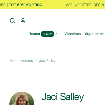
Ga naar content
ER
| TOT 60% KORTING
VOEL JE BETER, BEGIN H
Testen
Vitaminen + Supplement
Nieuw
Home
Auteurs
/
Jaci Salley
Jaci Salley