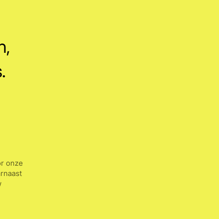
n,
.
or onze
rnaast
w