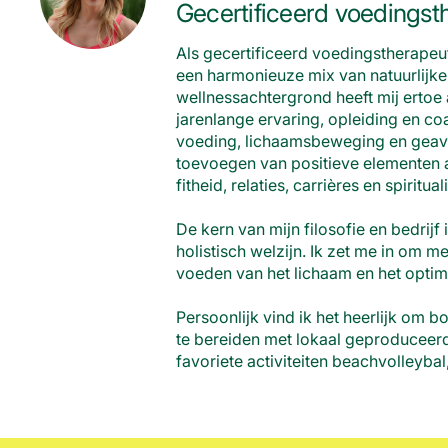
Gecertificeerd voedingst
Als gecertificeerd voedingstherapeu
een harmonieuze mix van natuurlijke 
wellnessachtergrond heeft mij ertoe
jarenlange ervaring, opleiding en coa
voeding, lichaamsbeweging en geava
toevoegen van positieve elementen a
fitheid, relaties, carrières en spirituali
De kern van mijn filosofie en bedrij
holistisch welzijn. Ik zet me in om m
voeden van het lichaam en het optima
Persoonlijk vind ik het heerlijk om 
te bereiden met lokaal geproduceerde
favoriete activiteiten beachvolleybal,